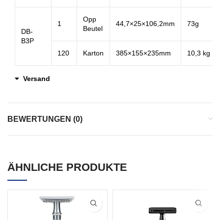
Opp
1
44,7×25×106,2mm
73g
Beutel
DB-
B3P
120
Karton
385×155×235mm
10,3 kg
Versand
BEWERTUNGEN (0)
ÄHNLICHE PRODUKTE