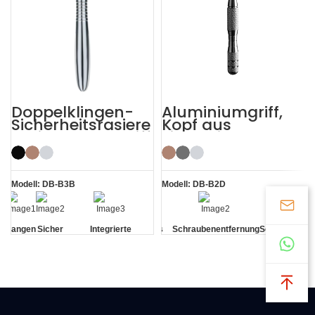
Doppelklingen-
Aluminiumgriff,
Sicherheitsrasiere
Kopf aus
r mit langem Griff
Zinklegierung,
wiederverwendba
rer
Sicherheitsrasiere
r
Modell: DB-B3B
Modell: DB-B2D
Langen
Sicher
Integrierte
Kopf aus
Schraubenentfernung
Schraubenent
Schm
Griff
Rückstandsentfernung
Zinklegierung