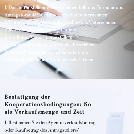
1. Das antragstellende Unternehmen füllt das Formular aus
Antragsformular für Genossenschaftsunternehmen
2. Untersuchen Sie den Antragsteller/das Unternehmen
Büroräume und Marketing-Outlets
(oder Fotos/Videos bereitstellen)
3. Untersuchen Sie das Team des Bewerbers
Struktur/Unternehmen, insbesondere die
Marketing-Team und Kundenservice-Team
Bestätigung der
Kooperationsbedingungen: So
als Verkaufsmenge und Zeit
1. Bestimmen Sie den Agenturverkaufsbetrag
oder Kaufbetrag des Antragstellers/