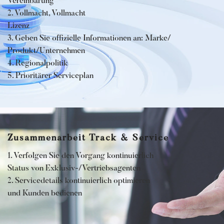
Vereinbarung
2. Vollmacht, Vollmacht
Lizenz
3. Geben Sie offizielle Informationen an: Marke/
Produkt/Unternehmen
4. Regionalpolitik
5. Prioritärer Serviceplan
Zusammenarbeit Track & Service
1. Verfolgen Sie den Vorgang kontinuierlich
Status von Exklusiv-/Vertriebsagenten
2. Servicedetails kontinuierlich optimieren
und Kunden bedienen