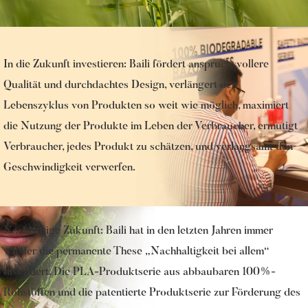
In die Zukunft investieren: Baili fördert anspruchsvollere
Qualität und durchdachtes Design, verlängert den
Lebenszyklus von Produkten so weit wie möglich, maximiert
die Nutzung der Produkte im Leben der Verbraucher, ermutigt
Verbraucher, jedes Produkt zu schätzen, und verlangsamt den
Geschwindigkeit verwerfen.
Nachhaltige Zukunft: Baili hat in den letzten Jahren immer
wieder die permanente These „Nachhaltigkeit bei allem“
diskutiert. Die PLA-Produktserie aus abbaubaren 100%-
Rohstoffen und die patentierte Produktserie zur Förderung des