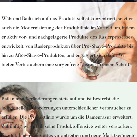
Während Baili sich auf das Produkt selbst konzentriert, setzt er
auch die Modernisierung der Produktlinie im Vorfeld um, indem
er aktiv vor- und nachgelagerte Produkte des Rasierprozesses
entwickelt, von Rasierprodukten über Pre-Shave-Produkte bis
hin zu After-Shave-Produkten, und engagiert sich dafür Wir
bieten Verbrauchern eine sorgenfreie Lösung in einem Schritt.
Baili nimmt Veränderungen stets auf und ist bestrebt, die
individuellen Anforderungen unterschiedlicher Verbraucher zu
erfüllen. Die Produktlinie wurde um die Damenrasur erweitert.
Zukünftig wird Baili seine Produktoffensive weiter verstärken,
Produktlinien-Upgrades vorantreiben und neue Marktsegmente