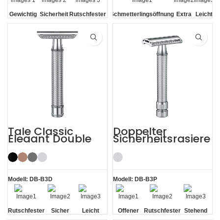
Gewichtig
Sicherheit
Rutschfester
Schmetterlingsöffnung
Extra
Leicht
Griff
langer
Griff
Tale Classic
Doppelter
Elegant Double
Sicherheitsrasiere
Edge
r mit offenem
Sicherheitsrasiere
Kamm
r für Männer
Modell: DB-B3D
Modell: DB-B3P
Rutschfester
Sicher
Leicht
Offener
Rutschfester
Stehend