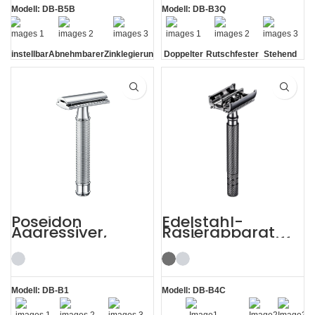
Sicherheitsrasiere
r
Modell: DB-B5B
Modell: DB-B3Q
Einstellbar
Abnehmbarer
Zinklegierung
Doppelter
Rutschfester
Stehend
Rasierkopf
offener
Griff
ohne
Kamm
Sockel
Poseidon
Edelstahl-
Aggressiver,
Rasierapparat
schwerer
mit langem Griff
Sicherheitsrasiere
und Gunmetal-
r mit zwei Kanten
Schmetterlingseff
ekt
Modell: DB-B1
Modell: DB-B4C