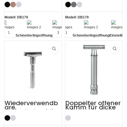
Sicherheitsrasiere
r mit offenem
Kamm
Modell: DB179
Modell: DB179
Schmetterlingsöffnung
Schmetterlingsöffnung
Einstellbar
Globaler
Leicht
Offener
heißer
Kamm
Verkauf
Wiederverwendb
Doppelter offener
are,
Kamm für dicke
doppelschneidige
Bärte,
, leicht
doppelseitiger
aggressive,
Sicherheitsrasiere
verstellbare
r