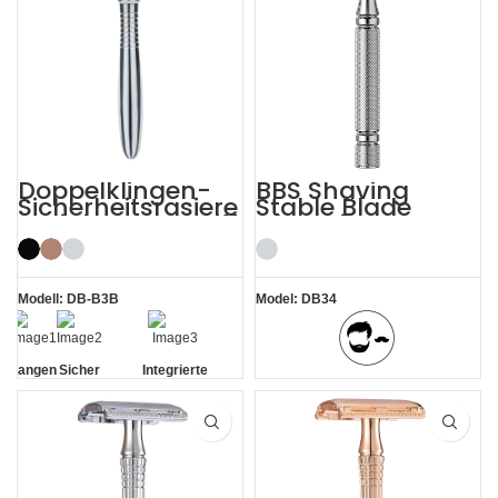
Doppelklingen-
BBS Shaving
Sicherheitsrasiere
Stable Blade
r mit langem Griff
Clamping
Stainless Steel
Razor
Modell: DB-B3B
Model: DB34
Langen
Sicher
Integrierte
BBS Shaving Experience
Griff
Rückstandsentfernung