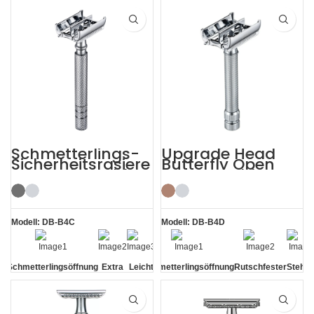
Griff
Kamm
Griff
ohne
Sockel
Schmetterlings-
Upgrade Head
Sicherheitsrasiere
Butterfly Open
r aus Edelstahl
Razor Double
mit langem Griff
Edge Safety Raors
Modell: DB-B4C
Modell: DB-B4D
Schmetterlingsöffnung
Extra
Leicht
Schmetterlingsöffnung
Rutschfester
Stehe
langer
Griff
ohne
Griff
Socke