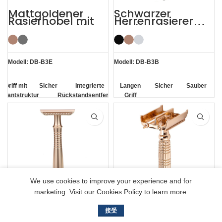
Mattgoldener
Schwarzer
Rasierhobel mit
Herrenrasierer
schmaler Taille
mit langem Griff
und doppelter
DE
Schneide für
Sicherheitsrasiere
empfindliche
r
Haut
Modell: DB-B3E
Modell: DB-B3B
Griff mit
Sicher
Integrierte
Langen
Sicher
Sauber
amantstruktur
Rückstandsentfernung
Griff
We use cookies to improve your experience and for
marketing. Visit our Cookies Policy to learn more.
Roségoldener
179
接受
Doppelschneide-
Schmetterlings-