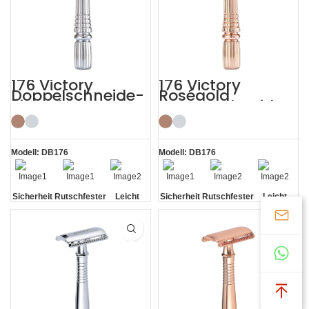
176 Victory
176 Victory
Doppelschneide-
Roségold
Sicherheitsrasiere
Doppelschneide-
r
Sicherheitsrasiere
r
Modell: DB176
Modell: DB176
Sicherheit
Rutschfester
Leicht
Sicherheit
Rutschfester
Leicht
Vintage-Griff
Vintage-Griff