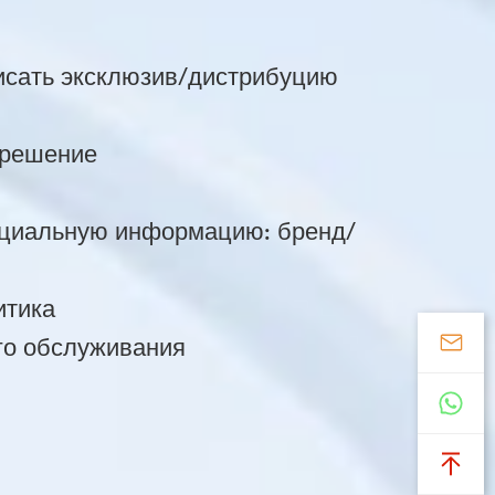
исать эксклюзив/дистрибуцию
зрешение
ициальную информацию: бренд/
итика
го обслуживания