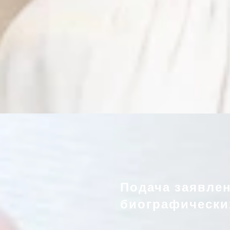
Подача заявле
биографически