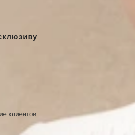
ксклюзиву
ие клиентов