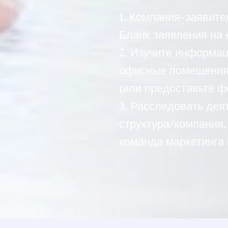
1. Компания-заявите
Бланк заявления на
2. Изучите информа
офисные помещения 
(или предоставьте ф
3. Расследовать дея
структура/компания,
команда маркетинга