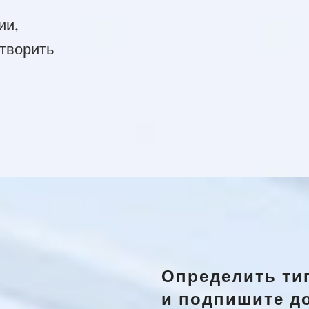
ии,
етворить
Определить тип
и подпишите д