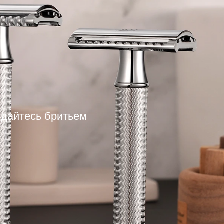
а
дайтесь бритьем