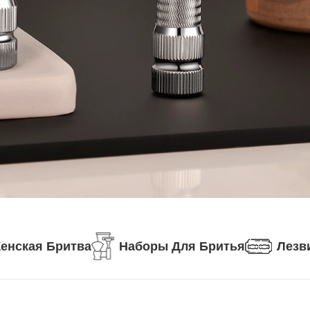
енская Бритва
Наборы Для Бритья
Лезв