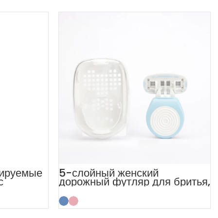
лируемые
5-слойный женский
с
дорожный футляр для бритья,
ля
мини-бритва для женщин
ности