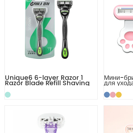
Unique6 6-layer Razor 1
Мини-бр
Razor Blade Refill Shaving
для уход
Razor for Men
лице у ж