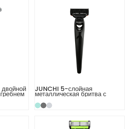
с двойной
JUNCHI 5-слойная
 гребнем
металлическая бритва с
пятью лезвиями, бритва для
бритья