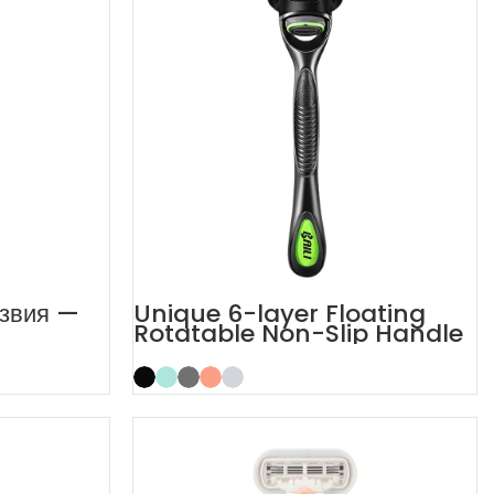
езвия —
Unique 6-layer Floating
Rotatable Non-Slip Handle
и
6 Blade Razor