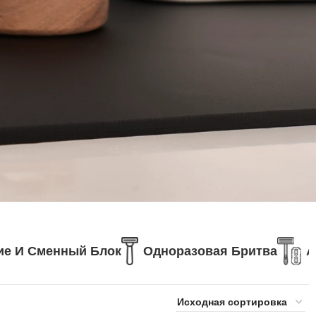
ие И Сменный Блок
Одноразовая Бритва
А