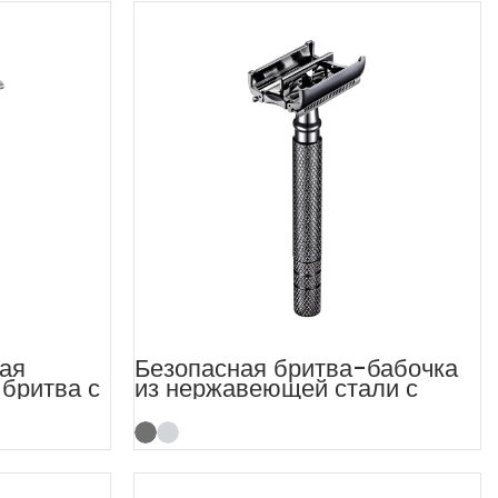
ая
Безопасная бритва-бабочка
 бритва с
из нержавеющей стали с
ием
длинной ручкой из бронзы