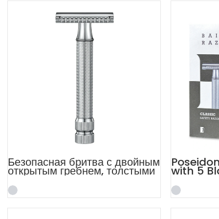
Безопасная бритва с двойным
Poseidon
открытым гребнем, толстыми
with 5 B
бородками и двойной кромкой
Shaving 