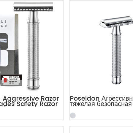
 Aggressive Razor
Poseidon Агрессивн
lades Safety Razor
тяжелая безопасная
Kit
обоюдоострым лезв