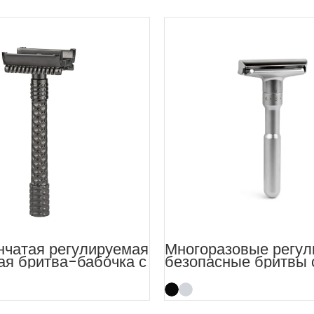
нчатая регулируемая
Многоразовые регу
ая бритва-бабочка с
безопасные бритвы 
 гребнем
двойным лезвием д
умеренной агрессив