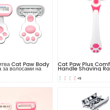
итва Cat Paw Body
Cat Paw Plus Comf
а за волосами на
Handle Shaving Ra
енщин
Womens
+5