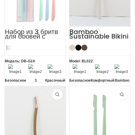
Набор из 3 бритв
Bamboo
для бровей с
Sustainable Bikini
чехлом, женская
Face Eyebrow
бритва для
Shaping with
дермапланировани
Razor
я
Модель: DB-G2A
Model: BL022
Безопасное
3
Красочный
Безопасное
Комфортный
Bamboo
лезвие
упаковки
лезвие