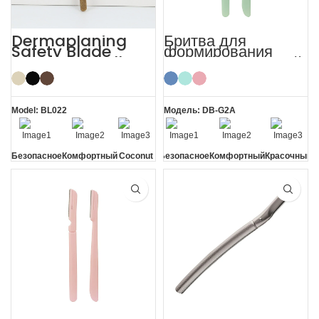
Dermaplaning
Бритва для
Safety Blade
формирования
Coconut Shell
бровей с защитной
Eyebrow Facial
крышкой Face
Razor
Lady Razor
Model: BL022
Модель: DB-G2A
Безопасное
Комфортный
Coconut
Безопасное
Комфортный
Красочный
лезвие
Shell
лезвие