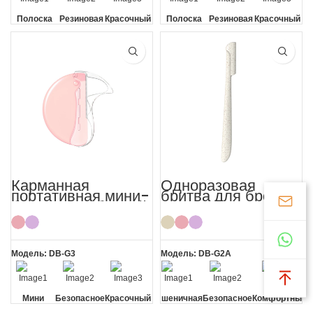
Полоска
Резиновая
Красочный
Полоска
Резиновая
Красочный
алоэ вера
ручка
алоэ вера
ручка
360°
360°
Карманная
Одноразовая
портативная мини-
бритва для бровей
бритва для бровей
для лица из
для женщин
пшеничной соломы
Модель: DB-G3
Модель: DB-G2A
Мини
Безопасное
Красочный
Пшеничная
Безопасное
Комфортный
лезвие
солома
лезвие