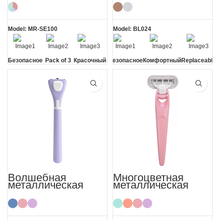
Eyebrow Razor
Women
Model: MR-SE100
Model: BL024
Безопасное
Pack of 3
Красочный
Безопасное
Комфортный
Replaceable
лезвие
лезвие
Blade
Волшебная
Многоцветная
металлическая
металлическая
женская бритва
женская бритва
для бритья
для тела