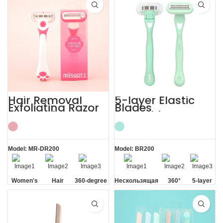
360°
Private Area
Hair Removal
5-layer Elastic
Exfoliating Razor
Blades
for Sensitive Skin
Smoothing
Women’s
Painless Women
Razor
Model: MR-DR200
Model: BR200
Women's
Hair
360-degree
Нескользящая
360°
5-layer
Sensitive
Removal
Aloe Vera
ручка
Lubrication
Elastic
Skin
Strip
Strip
Blades