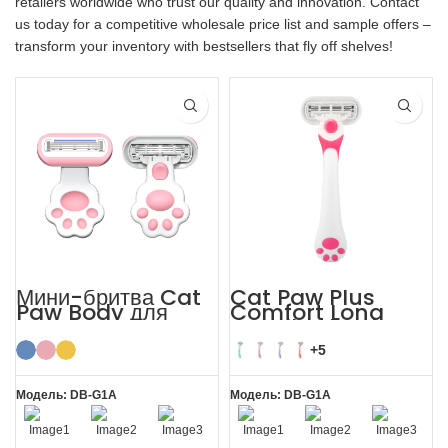
retailers worldwide who trust our quality and innovation. Contact
us today for a competitive wholesale price list and sample offers –
transform your inventory with bestsellers that fly off shelves!
Мини-бритва Cat
Cat Paw Plus
Paw Body для
Comfort Long
ухода за волосами
Handle Shaving
на лице у женщин
Razor Womens
+5
Модель: DB-G1A
Модель: DB-G1A