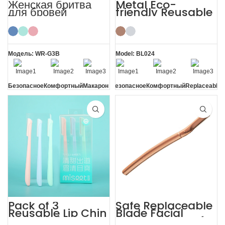
Женская бритва
Metal Eco-
для бровей
friendly Reusable
Macaron для
Female Eyebrow
ухода за лицом и
Razor with Cover
бровями
Модель: WR-G3B
Model: BL024
Безопасное
Комфортный
Макарон
Безопасное
Комфортный
Replaceable
лезвие
лезвие
Blade
Pack of 3
Safe Replaceable
Reusable Lip Chin
Blade Facial
Face and
Eyebrow Razor for