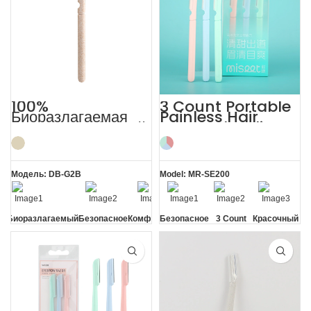
100%
3 Count Portable
Биоразлагаемая
Painless Hair
бритва для бровей
Removal Ladies
из PLA для женщин
Eyebrow Razor
Модель: DB-G2B
Model: MR-SE200
%_Биоразлагаемый
Безопасное
Комфортный
Безопасное
3 Count
Красочный
лезвие
лезвие