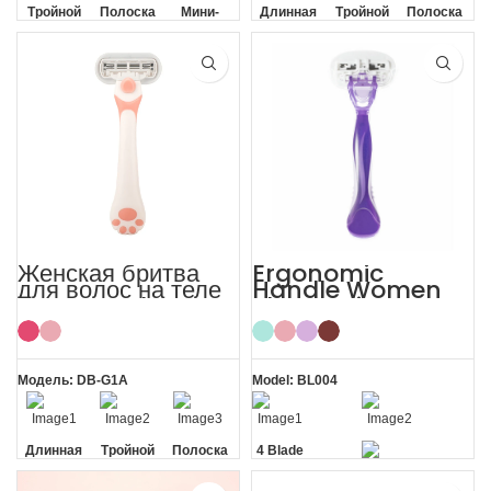
Тройной
Полоска
Мини-
Длинная
Тройной
Полоска
клинок
алоэ вера
ручка
ручка
клинок
алоэ вера
360°
360°
Женская бритва
Ergonomic
для волос на теле
Handle Women
Cat Paw Plus
Sharp Private
Lady Razor
Area 4 Blade
Razor
Модель: DB-G1A
Model: BL004
Длинная
Тройной
Полоска
4 Blade
ручка
клинок
алоэ вера
Razor