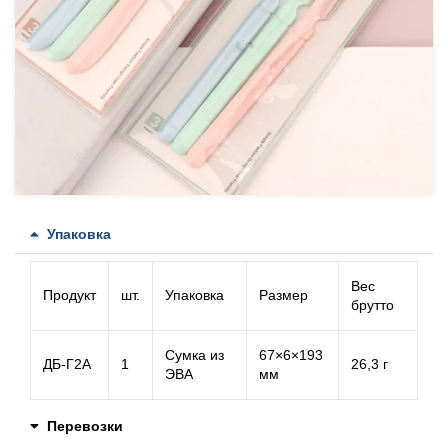
Упаковка
Вес
Продукт
шт.
Упаковка
Размер
брутто
Сумка из
67×6×193
ДБ-Г2А
1
26,3 г
ЭВА
мм
Перевозки