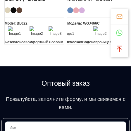
Coconut Shell
женская бритва
Eyebrow Facial
для бритья
Razor
Model: BL022
Модель: WGJ466C
Безопасное
Комфортный
Coconut
Металлическая
Водонепроницаемый
Красо
лезвие
Shell
ручка
Оптовый заказ
Пожалуйста, заполните форму, и мы свяжемся с
вами.