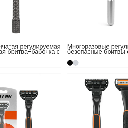
нчатая регулируемая
Многоразовые регу
ая бритва-бабочка с
безопасные бритвы 
 гребнем
двойным лезвием д
умеренной агрессив