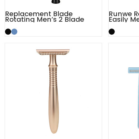
Replacement Blade
Runwe R
Rotating Men’s 2 Blade
Easily M
Razor
Razors