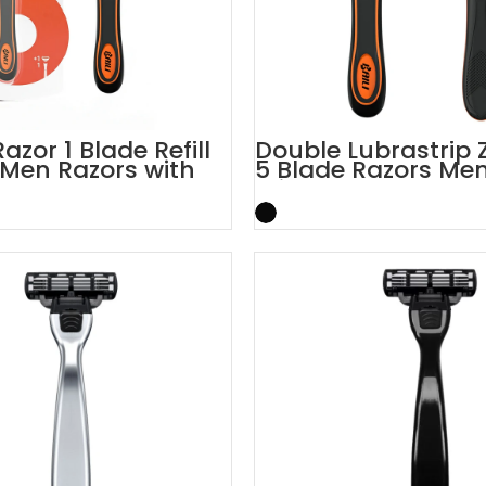
azor 1 Blade Refill
Double Lubrastrip Z
Men Razors with
5 Blade Razors Men
Trimmer