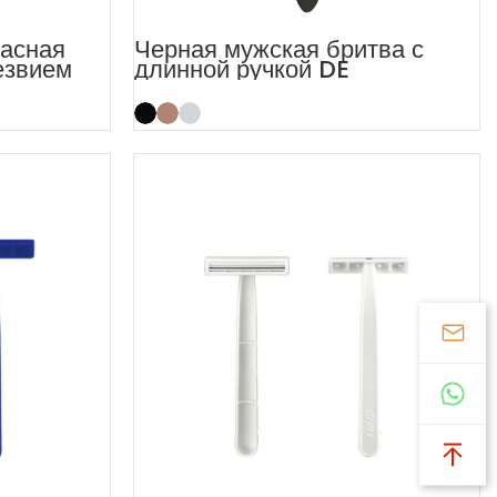
пасная
Черная мужская бритва с
езвием
длинной ручкой DE
Безопасная бритва