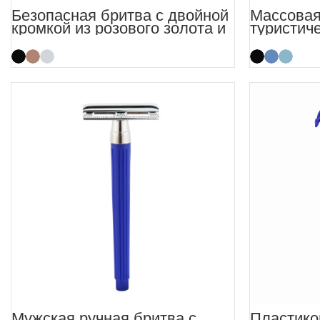
Безопасная бритва с двойной
Массовая
кромкой из розового золота и
туристиче
длинной ручкой
двумя ле
изготови
бритвы
Мужская ручная бритва с
Пластико