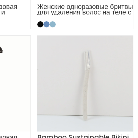
зовая
Женские одноразовые бритвы
 и
для удаления волос на теле с
ым
мягким уходом
зовая
Bamboo Sustainable Bikini