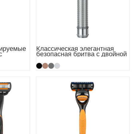
лируемые
Классическая элегантная
с
безопасная бритва с двойной
ля
кромкой Tale для мужчин
ности