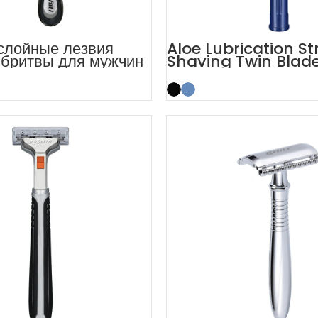
слойные лезвия
Aloe Lubrication St
бритвы для мужчин
Shaving Twin Blad
lack System