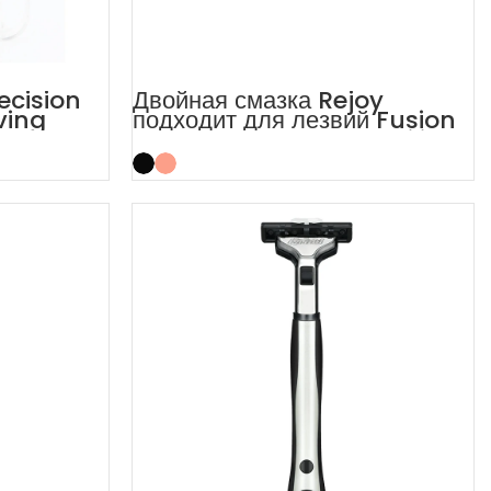
recision
Двойная смазка Rejoy
ving
подходит для лезвий Fusion
5, 5-слойных лезвий Baili