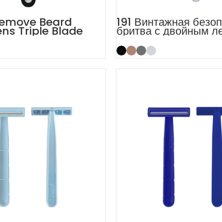
emove Beard
191 Винтажная безо
ens Triple Blade
бритва с двойным л