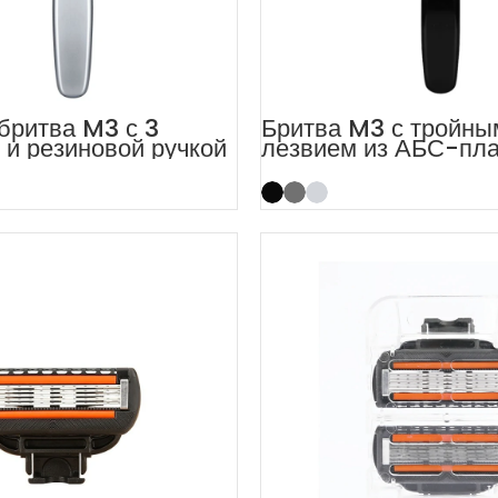
бритва M3 с 3
Бритва M3 с тройны
 и резиновой ручкой
лезвием из АБС-пла
резиновой ручкой