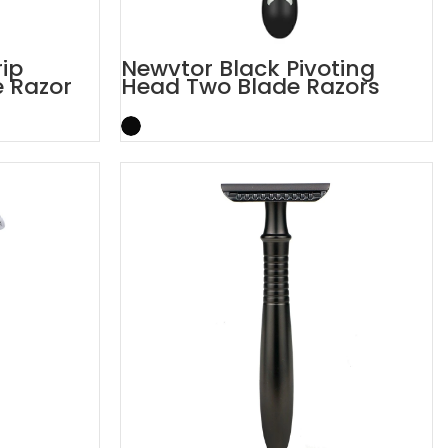
rip
Newvtor Black Pivoting
e Razor
Head Two Blade Razors