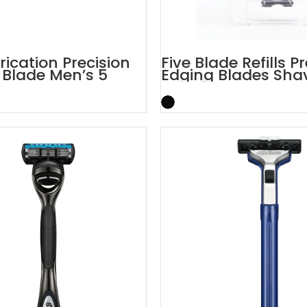
rication Precision
Five Blade Refills P
Blade Men’s 5
Edging Blades Sha
zor
Cartridges