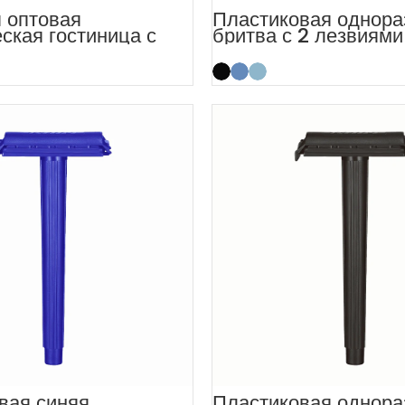
 оптовая
Пластиковая однора
ская гостиница с
бритва с 2 лезвиями
звиями для
прозрачным защитн
телей оборудования
колпачком
вая синяя
Пластиковая однора