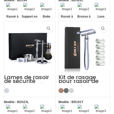
Modèle : BD194
Modèle : BD522L
Rasoir à
Support en
Boite
Rasoir à
Brosse à
Luxe
long
alliage de
cadeau
long
blaireau
manche
zinc
manche
Lames de rasoir
Kit de rasage
de sécurité
pour rasoir de
papillon, Kit de
sécurité vintage
rasage cadeau
191 avec boîte de
pour hommes
rangement de
avec brosse
lame
Modèle : BD523L
Modèle : BR191T