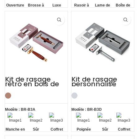
Ouverture
Brosse à
Luxe
Rasoir à
Lame de
Boîte de
papillon
blaireau
long
rasoir
rangement
manche
réutilisable
Kit de rasage
Kit de rasage
rétro en bois de
personnalisé
santal naturel
pour rasoir doux
rouge, 5 lames de
avec poignée
rasoir
antidérapante
Tale Classic
Modèle : BR-B3A
Modèle : BR-B3D
Manche en
Sûr
Coffret
Poignée
Sûr
Coffret
bois de
cadeau
antidérapante
cadeau