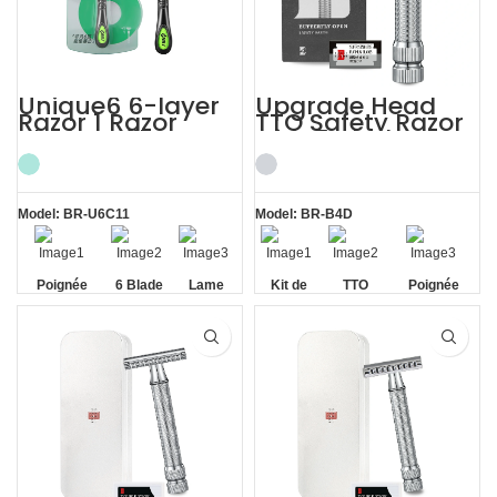
Unique6 6-layer
Upgrade Head
Razor 1 Razor
TTO Safety Razor
Blade Refill
with 5 Blades
Shaving Razor for
Mens Shaving Kit
Men
Model: BR-U6C11
Model: BR-B4D
Poignée
6 Blade
Lame
Kit de
TTO
Poignée
antidérapante
Razor
flottante
rasage
Safety
antidérapante
Razor