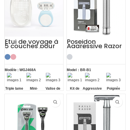
Étui de voyage à
Poseidon
5 couches pour
Aggressive Razor
femmes, Kit de
with 5 Blades
rasage, Mini
Safety Razor
rasoir pour
Shaving Kit
dames
Modèle : WGJ468A
Model：BR-B1
Triple lame
Mini-
Valise de
Kit de
Aggressive
Poignée
poignée
voyage
rasage
antidérapante