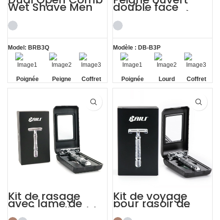
Wet Shave Men
double face
Shaving Kit
grand rasoir à
barbe lourd
magnifiquement
kit de rasage
Model: BRB3Q
Modèle : DB-B3P
Poignée
Peigne
Coffret
Poignée
Lourd
Coffret
antidérapante
double
cadeau
antidérapante
cadeau
ouvert
exquis
exquis
Kit de rasage
Kit de voyage
avec lame de
pour rasoir de
rasoir réutilisable,
sécurité papillon
rasoir manuel 176
179, rasage avec