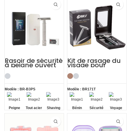
santal
exquis
exquis
Rasoir de sécurité
Kit de rasage du
à peigne ouvert
visage pour
et fermé, kits de
hommes avec
rasage en acier
rasoir de sécurité
inoxydable pour
classique et étui
hommes
de voyage
Modèle : BR-B3PS
Modèle : BR171T
Peigne
Tout acier
Shaving
Bénin
Sécurité
Voyage
ouvert et
inoxydable
Kits Men
Casel
fermé