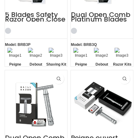
5 Blades Safety
Dual Open Comb
Razor Open Close
Platinum Blades
Comb Shaving Kit
Metal Case Razor
for Men
Kits
Model: BRB3P
Model: BRB3Q
Peigne
Debout
Shaving Kit
Peigne
Debout
Razor Kits
ouvert et
sans base
for Men
double
sans base
fermé
ouvert
Dual Open Comb
Peigne ouvert