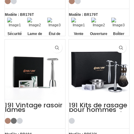
Victory
miroir HD
Modèle : BR176T
Modèle : BR179T
Sécurité
Lame de
Étui de
Vente
Ouverture
Boîtier
rasoir
voyage
chaude
papillon
avec miroir
réutilisable
mondiale
HD
191 Vintage rasoir
191 Kits de rasage
lames
pour hommes
tranchantes
avec bol à rasoir
support de rasoir
vintage avec
Kit de rasage
brosse
cadeau