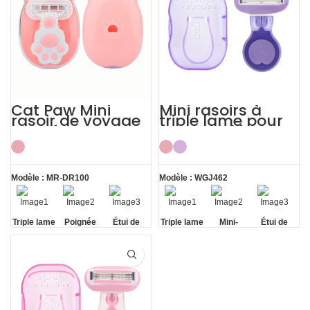
Cat Paw Mini
Mini rasoirs à
rasoir de voyage
triple lame pour
pour femme avec
femmes, kit de
étui ABS, kits de
rasage du corps
rasage
Modèle : MR-DR100
Modèle : WGJ462
Triple lame
Poignée
Étui de
Triple lame
Mini-
Étui de
minimale
voyage
poignée
voyage
portable
portable