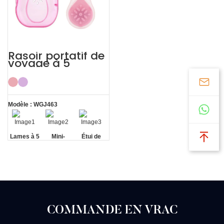
Rasoir portatif de
voyage à 5
couches pour
femmes, Kit de
rasage
Modèle : WGJ463
Lames à 5
Mini-
Étui de
couches
poignée
voyage
portable
COMMANDE EN VRAC