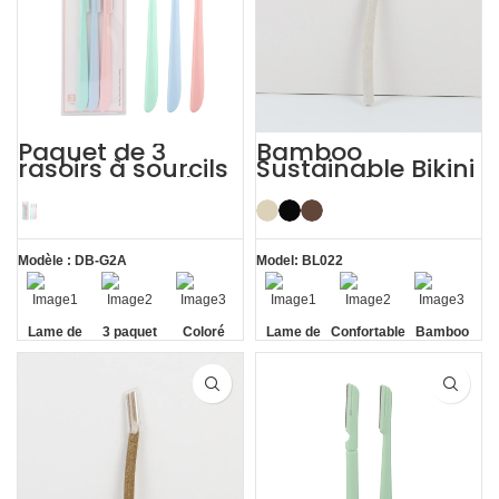
Paquet de 3
Bamboo
rasoirs à sourcils
Sustainable Bikini
avec couvercle
Face Eyebrow
Rasoir
Shaping with
dermaplaning
Razor
pour femmes
Modèle : DB-G2A
Model: BL022
Lame de
3 paquet
Coloré
Lame de
Confortable
Bamboo
sécurité
sécurité