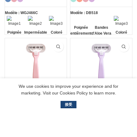
Modèle : WGJ466C
Modèle : DB518
Poignée
Bandes
Poignée
Imperméable
Coloré
Coloré
entièrement
d'Aloe Vera
en métal
en métal
à grande
surface
We use cookies to improve your experience and for
marketing. Visit our Cookies Policy to learn more.
Nouveau Rasoirs
Nouveau rasoir
接受
bikini rose à triple
de bikini pour
lame hédonique
femmes violet à
pour femmes
triple lame
hédonique
Modèle : DB-H3A
Modèle : DB-H3A