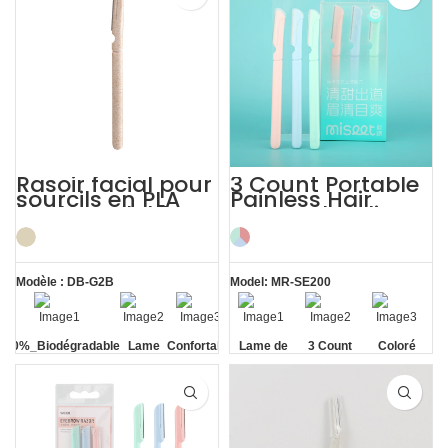
Rasoir facial pour
3 Count Portable
sourcils en PLA
Painless Hair
biodégradable
Removal Ladies
100%
Eyebrow Razor
Modèle : DB-G2B
Model: MR-SE200
100%_Biodégradable
Lame
Confortable
Lame de
3 Count
Coloré
de
sécurité
sécurité