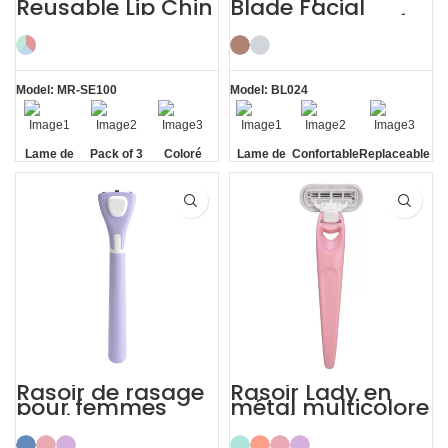
Reusable Lip Chin
Blade Facial
Face and
Eyebrow Razor for
Eyebrow Razor
Women
Model: MR-SE100
Model: BL024
Lame de
Pack of 3
Coloré
Lame de
Confortable
Replaceable
sécurité
sécurité
Blade
Rasoir de rasage
Rasoir Lady en
pour femmes
métal multicolore
Magic Metal
pour le corps
Women