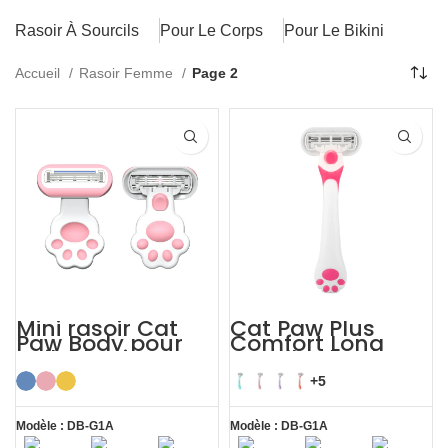
Rasoir À Sourcils
Pour Le Corps
Pour Le Bikini
Accueil
Rasoir Femme
Page 2
Mini rasoir Cat
Cat Paw Plus
Paw Body pour
Comfort Long
poils du visage
Handle Shaving
des femmes
Razor Womens
+5
Modèle : DB-G1A
Modèle : DB-G1A