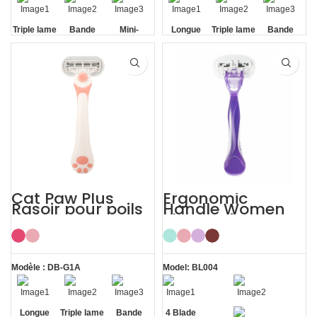
Triple lame
Bande
Mini-
Longue
Triple lame
Bande
d'Aloe Vera
poignée
poignée
d'Aloe Vera
360°
360°
Cat Paw Plus
Ergonomic
Rasoir pour poils
Handle Women
du corps pour
Sharp Private
femme Lady
Area 4 Blade
Razor
Razor
Modèle : DB-G1A
Model: BL004
Longue
Triple lame
Bande
4 Blade