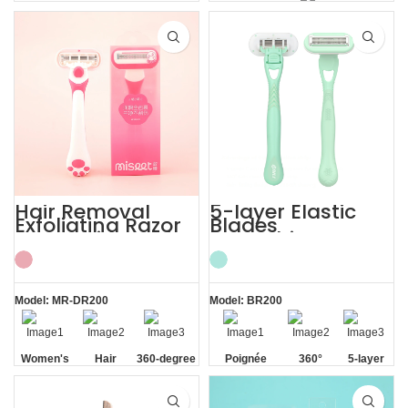
poignée
d'Aloe Vera
Razor
360°
Private Area
Hair Removal
5-layer Elastic
Exfoliating Razor
Blades
for Sensitive Skin
Smoothing
Women’s
Painless Women
Razor
Model: MR-DR200
Model: BR200
Women's
Hair
360-degree
Poignée
360°
5-layer
Sensitive
Removal
Aloe Vera
antidérapante
Lubrication
Elastic
Skin
Strip
Strip
Blades