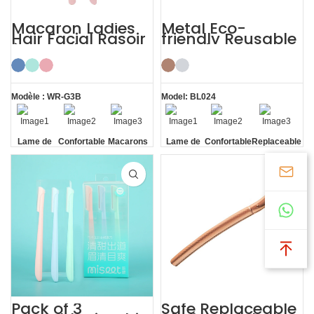
Macaron Ladies
Metal Eco-
Hair Facial Rasoir
friendly Reusable
à sourcils pour
Female Eyebrow
femme
Razor with Cover
Modèle : WR-G3B
Model: BL024
Lame de
Confortable
Macarons
Lame de
Confortable
Replaceable
sécurité
sécurité
Blade
Pack of 3
Safe Replaceable