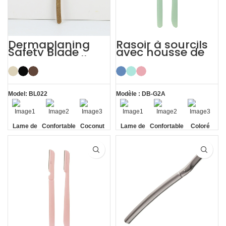
Dermaplaning
Rasoir à sourcils
Safety Blade
avec housse de
Coconut Shell
protection pour
Eyebrow Facial
femme
Razor
Model: BL022
Modèle : DB-G2A
Lame de
Confortable
Coconut
Lame de
Confortable
Coloré
sécurité
Shell
sécurité