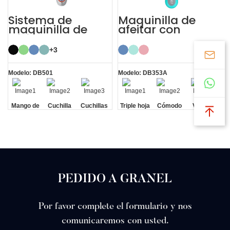
Sistema de
Maquinilla de
maquinilla de
afeitar con
afeitar para
mango de goma
hombre Regal
ABS de triple hoja
+3
Silver Blue de 5
con 3 cuchillas
capas y 5 hojas
Modelo: DB501
Modelo: DB353A
Mango de
Cuchilla
Cuchillas
Triple hoja
Cómodo
Vistoso
aleación de
recortadora
de 5 capas
zinc.
PEDIDO A GRANEL
Por favor complete el formulario y nos
comunicaremos con usted.