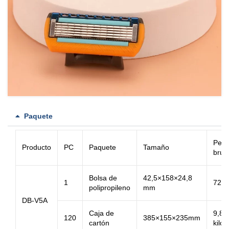
Paquete
Pes
Producto
PC
Paquete
Tamaño
brut
Bolsa de
42,5×158×24,8
1
72,8
polipropileno
mm
DB-V5A
Caja de
9,8
120
385×155×235mm
cartón
kilos