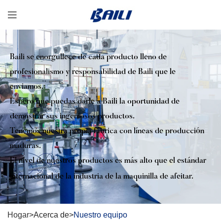
Baili se enorgullece de cada producto lleno de
profesionalismo y responsabilidad de Baili que le
enviamos.
Espero que puedas darle a Baili la oportunidad de
demostrar sus ingeniosos productos.
Tenemos nuestra propia fábrica con líneas de producción
maduras.
El nivel de nuestros productos es más alto que el estándar
internacional de la industria de la maquinilla de afeitar.
Hogar
>Acerca de>
Nuestro equipo