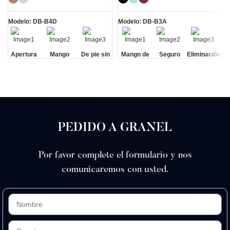
afeitar abierta de
filo retro de
mariposa con
sándalo
cabezal mejorado
Modelo: DB-B4D
Modelo: DB-B3A
Apertura
Mango
De pie sin
Mango de
Seguro
Eliminación
de
antideslizante
base
madera
integrada
mariposa
de
residuos
PEDIDO A GRANEL
Por favor complete el formulario y nos
comunicaremos con usted.