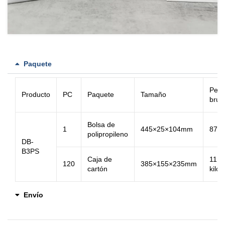
Paquete
Pes
Producto
PC
Paquete
Tamaño
brut
Bolsa de
1
445×25×104mm
87g
polipropileno
DB-
B3PS
Caja de
11,8
120
385×155×235mm
cartón
kilos
Envío