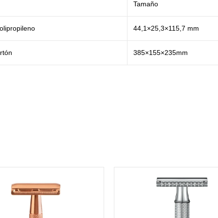
Tamaño
olipropileno
44,1×25,3×115,7 mm
rtón
385×155×235mm