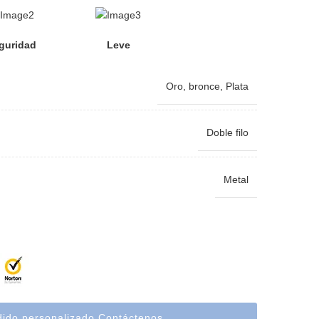
guridad
Leve
Oro
,
bronce
,
Plata
Doble filo
Metal
dido personalizado Contáctenos