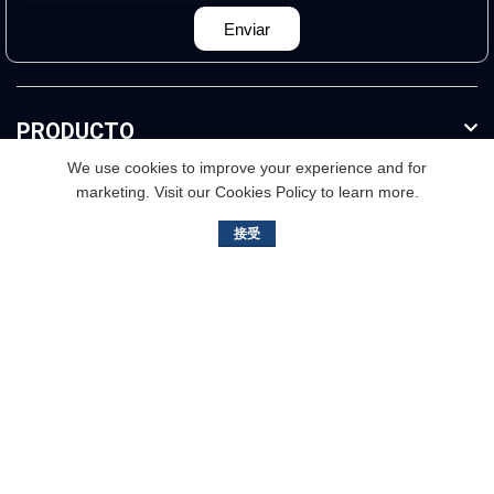
Enviar
PRODUCTO
We use cookies to improve your experience and for
marketing. Visit our Cookies Policy to learn more.
INFORMACION ADICIONAL
接受
3.er piso, edificio B. No.2, Jisheng Road, distrito de
Nansha, Guangzhou, China
+86（020）3468-9811
info@bailishaver.com