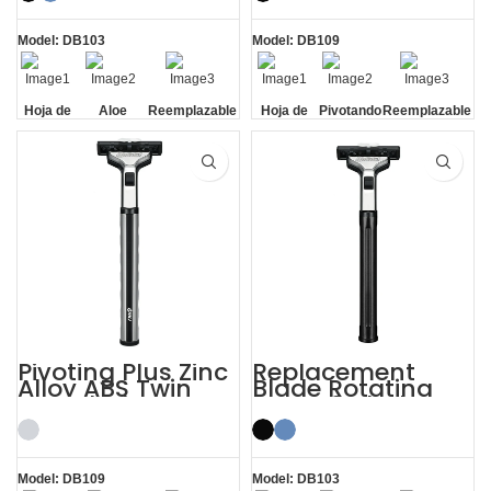
Model: DB103
Model: DB109
Hoja de
Aloe
Reemplazable
Hoja de
Pivotando
Reemplazable
doble
Lubrication
con un clic
doble
con un clic
Strip
Pivoting Plus Zinc
Replacement
Alloy ABS Twin
Blade Rotating
Two Blade Razor
Men’s 2 Blade
Razor
Model: DB109
Model: DB103