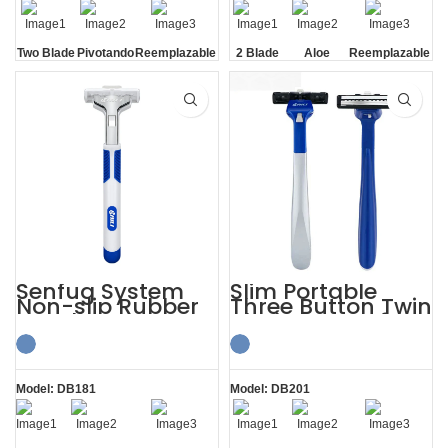
Two Blade
Pivotando
Reemplazable
2 Blade
Aloe
Reemplazable
con un clic
Lubrication
con un clic
Strip
Senfug System
Slim Portable
Non-slip Rubber
Three Button Twin
Handle Razor
Blade Razors for
Twin Blade
Sensitive Skin
Model: DB181
Model: DB201