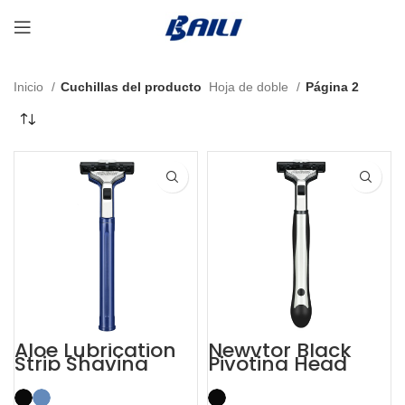
Inicio
Cuchillas del producto
Hoja de doble
Página 2
Aloe Lubrication
Newvtor Black
Strip Shaving
Pivoting Head
Twin Blade Razor
Two Blade Razors