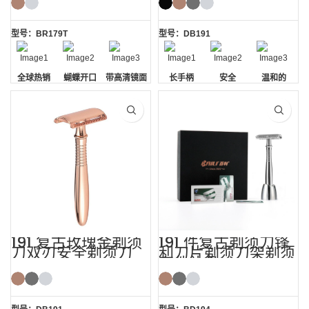
型号：BR179T
型号：DB191
全球热销
蝴蝶开口
带高清镜面
长手柄
安全
温和的
的外壳
191 复古玫瑰金剃须
191 件复古剃须刀锋
刀双刃安全剃须刀
利刀片剃须刀架剃须
套件礼品