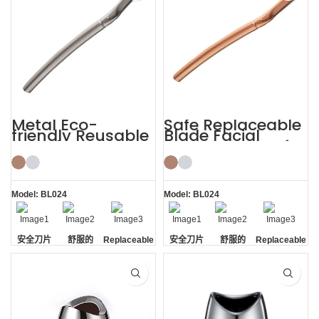
Metal Eco-
Safe Replaceable
friendly Reusable
Blade Facial
Female Eyebrow
Eyebrow Razor for
Razor with Cover
Women
Model: BL024
Model: BL024
安全刀片
舒服的
Replaceable
安全刀片
舒服的
Replaceable
Blade
Blade