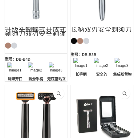
升级头蝴蝶式开放式
长柄双刃安全剃须刀
剃须刀双刃安全剃须
刀
型号：DB-B3B
型号：DB-B4D
长手柄
安全的
集成残留物
蝴蝶开口
防滑手柄
无底座站立
去除