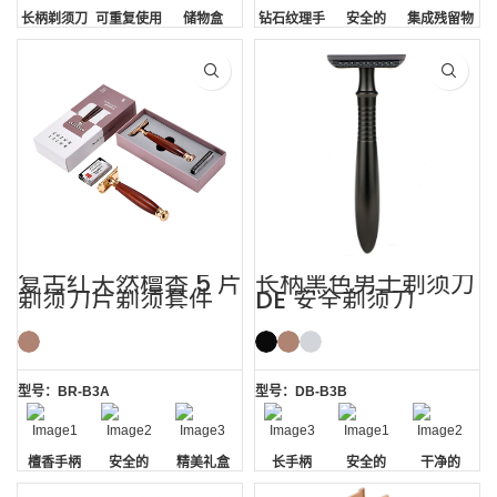
长柄剃须刀
可重复使用
储物盒
钻石纹理手
安全的
集成残留物
的剃须刀刀
柄
去除
片
复古红天然檀香 5 片
长柄黑色男士剃须刀
剃须刀片剃须套件
DE 安全剃须刀
型号：BR-B3A
型号：DB-B3B
檀香手柄
安全的
精美礼盒
长手柄
安全的
干净的