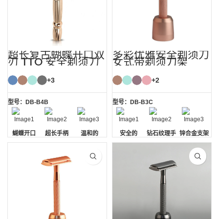
超长复古蝴蝶开口双
多彩优雅安全剃须刀
刃 TTO 安全剃须刀
女式带剃须刀架
+3
+2
型号：DB-B4B
型号：DB-B3C
蝴蝶开口
超长手柄
温和的
安全的
钻石纹理手
锌合金支架
柄