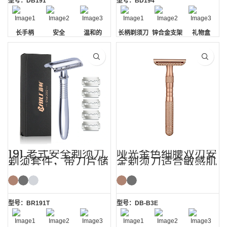
型号：DB191
型号：BD194
长手柄
安全
温和的
长柄剃须刀
锌合金支架
礼物盒
191 老式安全剃须刀
哑光金色细腰双刃安
剃须套件，带刀片储
全剃须刀适合敏感肌
物盒
肤
型号：BR191T
型号：DB-B3E