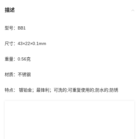
描述
型号：BB1
尺寸：43×22×0.1mm
重量：0.56克
材质：不锈钢
特点： 镀铂金；最锋利；可洗的;可重复使用的;防水的;防锈