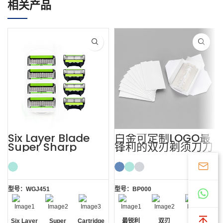
相关产品
Six Layer Blade
白金可定制LOGO最
Super Sharp
锋利的双刃剃须刀刀
Cartridge Razors
片
型号：WGJ451
型号：BP000
Six Layer
Super
Cartridge
最锐利
双刃
可定制