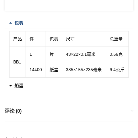
包裹
产品
件
包裹
尺寸
总重量
1
片
43×22×0.1毫米
0.56克
BB1
14400
纸盒
385×155×235毫米
9.4公斤
船运
评论 (0)